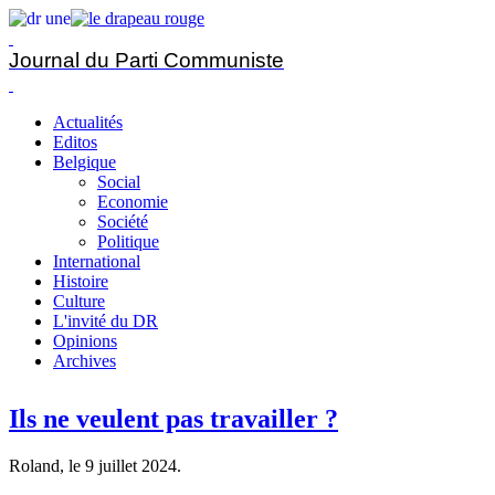
Journal du Parti Communiste
Actualités
Editos
Belgique
Social
Economie
Société
Politique
International
Histoire
Culture
L'invité du DR
Opinions
Archives
Ils ne veulent pas travailler ?
Roland, le
9 juillet 2024
.