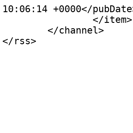
10:06:14 +0000</pubDate>
		</item>

	</channel>
