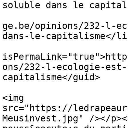
soluble dans le capital
			<link>https://ledrapeaur
ge.be/opinions/232-l-ec
dans-le-capitalisme</lin
			<guid
isPermaLink="true">http
ons/232-l-ecologie-est-
capitalisme</guid>

			<description><![CDATA[<p
<img 
src="https://ledrapeaur
Meusinvest.jpg" /></p><