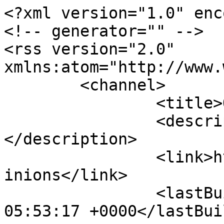
<?xml version="1.0" enc
<!-- generator="" -->

<rss version="2.0" 
xmlns:atom="http://www.
	<channel>

		<title>Opinions</title>

		<description><![CDATA[]]>
</description>

		<link>https://ledrapeaurouge.be/op
inions</link>

		<lastBuildDate>Sat, 08 Aug 2026 
05:53:17 +0000</lastBui