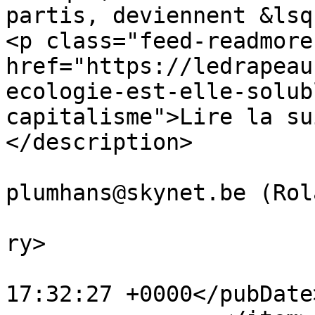
partis, deviennent &lsq
<p class="feed-readmore
href="https://ledrapeau
ecologie-est-elle-solub
capitalisme">Lire la su
</description>

			<author>philippe
plumhans@skynet.be (Rol
			<category>Opinions</cate
ry>

			<pubDate>Tue, 01 Jan 201
17:32:27 +0000</pubDate>