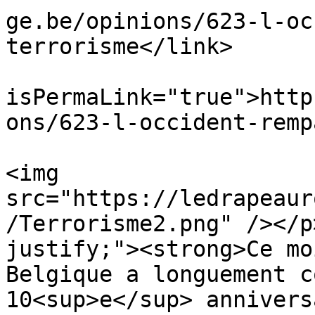
ge.be/opinions/623-l-oc
terrorisme</link>

			<guid
isPermaLink="true">http
ons/623-l-occident-remp
			<description><![CDATA[<p
<img 
src="https://ledrapeaur
/Terrorisme2.png" /></p
justify;"><strong>Ce mo
Belgique a longuement c
10<sup>e</sup> annivers