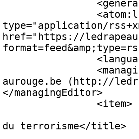
		<generator></generator>

		<atom:link rel="self" 
type="application/rss+xm
href="https://ledrapeau
format=feed&amp;type=rss
		<language>fr-fr</language>

		<managingEditor>postmaster@ledrape
aurouge.be (http://ledr
</managingEditor>

		<item>

			<title>L’Occident, rempar
du terrorisme</title>

			<link>https://ledrapeaur