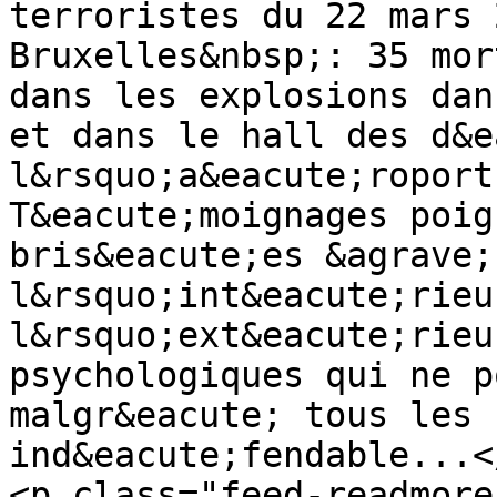
terroristes du 22 mars 
Bruxelles&nbsp;: 35 mor
dans les explosions dan
et dans le hall des d&e
l&rsquo;a&eacute;roport
T&eacute;moignages poig
bris&eacute;es &agrave;
l&rsquo;int&eacute;rieu
l&rsquo;ext&eacute;rieu
psychologiques qui ne p
malgr&eacute; tous les 
ind&eacute;fendable...<
<p class="feed-readmore