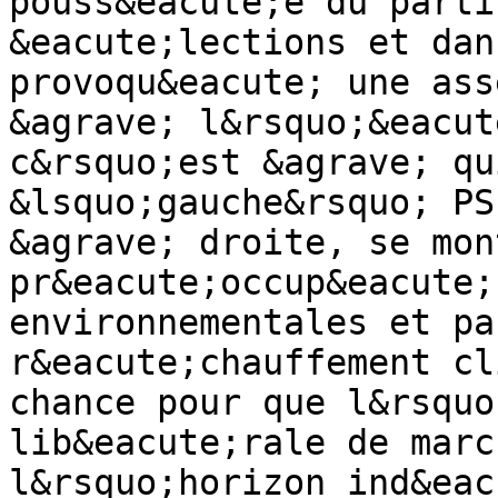
pouss&eacute;e du parti
&eacute;lections et dan
provoqu&eacute; une ass
&agrave; l&rsquo;&eacut
c&rsquo;est &agrave; qu
&lsquo;gauche&rsquo; PS
&agrave; droite, se mon
pr&eacute;occup&eacute;
environnementales et pa
r&eacute;chauffement cl
chance pour que l&rsquo
lib&eacute;rale de marc
l&rsquo;horizon ind&eac