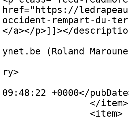
href="https://ledrapeau
occident-rempart-du-ter
</a></p>]]></description
			<author>Roland.Marounek@
ynet.be (Roland Maroune
			<category>Opinions</cate
ry>

			<pubDate>Tue, 05 May 202
09:48:22 +0000</pubDate>
		</item>

		<item>

			<title>L’écologie est-ell