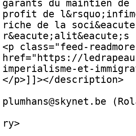
garants du maintien de 
profit de l&rsquo;infim
riche de la soci&eacute
r&eacute;alit&eacute;s 
<p class="feed-readmore
href="https://ledrapeau
imperialisme-et-immigra
</p>]]></description>

			<author>philippe
plumhans@skynet.be (Rol
			<category>Opinions</cate
ry>

			<pubDate>Thu, 01 Nov 201