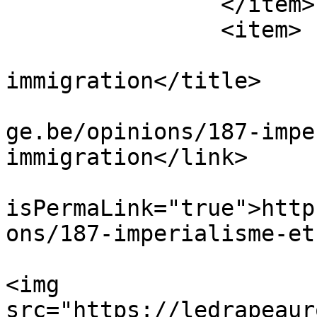
		</item>

		<item>

			<title>Impérialisme et
immigration</title>

			<link>https://ledrapeaur
ge.be/opinions/187-impe
immigration</link>

			<guid
isPermaLink="true">http
ons/187-imperialisme-et
			<description><![CDATA[<p
<img 
src="https://ledrapeaur