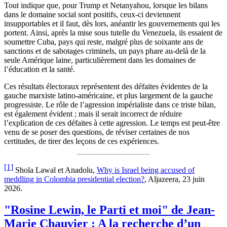
Tout indique que, pour Trump et Netanyahou, lorsque les bilans
dans le domaine social sont positifs, ceux-ci deviennent
insupportables et il faut, dès lors, anéantir les gouvernements qui les
portent. Ainsi, après la mise sous tutelle du Venezuela, ils essaient de
soumettre Cuba, pays qui reste, malgré plus de soixante ans de
sanctions et de sabotages criminels, un pays phare au-delà de la
seule Amérique laine, particulièrement dans les domaines de
l’éducation et la santé.
Ces résultats électoraux représentent des défaites évidentes de la
gauche marxiste latino-américaine, et plus largement de la gauche
progressiste. Le rôle de l’agression impérialiste dans ce triste bilan,
est également évident ; mais il serait incorrect de réduire
l’explication de ces défaites à cette agression. Le temps est peut-être
venu de se poser des questions, de réviser certaines de nos
certitudes, de tirer des leçons de ces expériences.
[1]
Shola Lawal et Anadolu,
Why is Israel being accused of
meddling in Colombia presidential election?
, Aljazeera, 23 juin
2026.
"Rosine Lewin, le Parti et moi" de Jean-
Marie Chauvier : A la recherche d’un