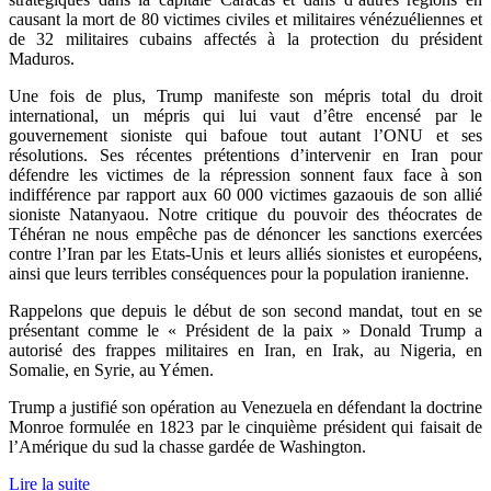
causant la mort de 80 victimes civiles et militaires vénézuéliennes et
de 32 militaires cubains affectés à la protection du président
Maduros.
Une fois de plus, Trump manifeste son mépris total du droit
international, un mépris qui lui vaut d’être encensé par le
gouvernement sioniste qui bafoue tout autant l’ONU et ses
résolutions. Ses récentes prétentions d’intervenir en Iran pour
défendre les victimes de la répression sonnent faux face à son
indifférence par rapport aux 60 000 victimes gazaouis de son allié
sioniste Natanyaou. Notre critique du pouvoir des théocrates de
Téhéran ne nous empêche pas de dénoncer les sanctions exercées
contre l’Iran par les Etats-Unis et leurs alliés sionistes et européens,
ainsi que leurs terribles conséquences pour la population iranienne.
Rappelons que depuis le début de son second mandat, tout en se
présentant comme le « Président de la paix » Donald Trump a
autorisé des frappes militaires en Iran, en Irak, au Nigeria, en
Somalie, en Syrie, au Yémen.
Trump a justifié son opération au Venezuela en défendant la doctrine
Monroe formulée en 1823 par le cinquième président qui faisait de
l’Amérique du sud la chasse gardée de Washington.
Lire la suite