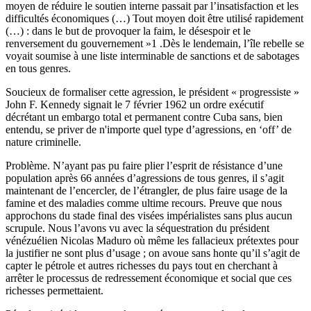
moyen de réduire le soutien interne passait par l’insatisfaction et les
difficultés économiques (…) Tout moyen doit être utilisé rapidement
(…) : dans le but de provoquer la faim, le désespoir et le
renversement du gouvernement »1 .Dès le lendemain, l’île rebelle se
voyait soumise à une liste interminable de sanctions et de sabotages
en tous genres.
Soucieux de formaliser cette agression, le président « progressiste »
John F. Kennedy signait le 7 février 1962 un ordre exécutif
décrétant un embargo total et permanent contre Cuba sans, bien
entendu, se priver de n'importe quel type d’agressions, en ‘off’ de
nature criminelle.
Problème. N’ayant pas pu faire plier l’esprit de résistance d’une
population après 66 années d’agressions de tous genres, il s’agit
maintenant de l’encercler, de l’étrangler, de plus faire usage de la
famine et des maladies comme ultime recours. Preuve que nous
approchons du stade final des visées impérialistes sans plus aucun
scrupule. Nous l’avons vu avec la séquestration du président
vénézuélien Nicolas Maduro où même les fallacieux prétextes pour
la justifier ne sont plus d’usage ; on avoue sans honte qu’il s’agit de
capter le pétrole et autres richesses du pays tout en cherchant à
arrêter le processus de redressement économique et social que ces
richesses permettaient.