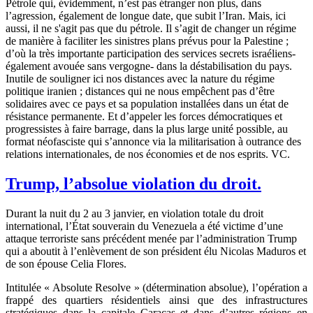
Pétrole qui, évidemment, n’est pas étranger non plus, dans
l’agression, également de longue date, que subit l’Iran. Mais, ici
aussi, il ne s'agit pas que du pétrole. Il s’agit de changer un régime
de manière à faciliter les sinistres plans prévus pour la Palestine ;
d’où la très importante participation des services secrets israéliens-
également avouée sans vergogne- dans la déstabilisation du pays.
Inutile de souligner ici nos distances avec la nature du régime
politique iranien ; distances qui ne nous empêchent pas d’être
solidaires avec ce pays et sa population installées dans un état de
résistance permanente. Et d’appeler les forces démocratiques et
progressistes à faire barrage, dans la plus large unité possible, au
format néofasciste qui s’annonce via la militarisation à outrance des
relations internationales, de nos économies et de nos esprits. VC.
Trump, l’absolue violation du droit.
Durant la nuit du 2 au 3 janvier, en violation totale du droit
international, l’État souverain du Venezuela a été victime d’une
attaque terroriste sans précédent menée par l’administration Trump
qui a aboutit à l’enlèvement de son président élu Nicolas Maduros et
de son épouse Celia Flores.
Intitulée « Absolute Resolve » (détermination absolue), l’opération a
frappé des quartiers résidentiels ainsi que des infrastructures
stratégiques dans la capitale Caracas et dans d’autres régions en