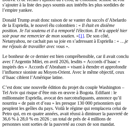
s’ajouter à la liste des pays soumis aux intérêts les plus sordides de
l’empire yankee.
Donald Trump avait donc raison de se vanter du succès d’Abelardo
de la Espriella, le nouvel élu colombien : «
Il était en dixième
position. Je l'ai soutenu et il a remporté l'élection. Il m'a appelé hier
soir pour me remercier de mon soutien.
»
[1]
. De son côté,
Netanyahou, ne cachait pas sa joie en s’adressant à Espriella : « …
je
me réjouis de travailler avec vous
».
Le bonheur de ce dernier est bien compréhensible, car il avait conclu
avec l’Argentin Milei, en avril 2026, lesdits « Accords d’Isaac »
inspirés des « Accords d’Abraham » visant à étendre et approfondir
l’influence sioniste au Moyen-Orient. Avec le même objectif, ceux
d’Isaac ciblent l’Amérique latine.
C’est donc une nouvelle édition du projet du couple Washington –
Tel Aviv qui risque d’être mis en œuvre à Bogota. Edifiant : le
millionnaire Espriella, avocat des narcotrafiquants, annonce qu’il
nourrira « de pain et d’eau » les presque 130 000 prisonniers qui
peuplent les geôles du pays. Voilà le régime qui remplacera celui de
Petro qui, en en quatre années, avait réussi à diminuer la pauvreté de
36,6 % à 28,0 % en 2026 ; un total de près de 4 millions de
personnes sont sorties de la pauvreté au cours de son mandat.