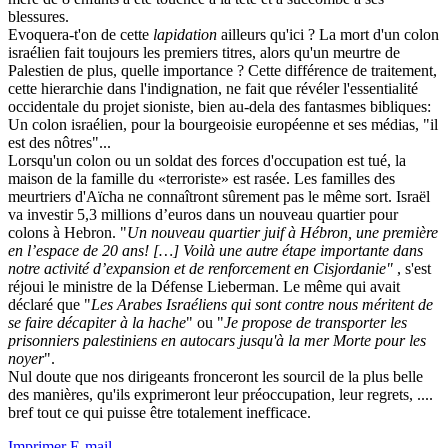
blessures.
Evoquera-t'on de cette
lapidation
ailleurs qu'ici ? La mort d'un colon
israélien fait toujours les premiers titres, alors qu'un meurtre de
Palestien de plus, quelle importance ? Cette différence de traitement,
cette hierarchie dans l'indignation, ne fait que révéler l'essentialité
occidentale du projet sioniste, bien au-dela des fantasmes bibliques:
Un colon israélien, pour la bourgeoisie européenne et ses médias, "il
est des nôtres"...
Lorsqu'un colon ou un soldat des forces d'occupation est tué, la
maison de la famille du «terroriste» est rasée. Les familles des
meurtriers d'Aïcha ne connaîtront sûrement pas le même sort. Israël
va investir 5,3 millions d’euros dans un nouveau quartier pour
colons à Hebron. "
Un nouveau quartier juif à Hébron, une première
en l’espace de 20 ans! […] Voilà une autre étape importante dans
notre activité d’expansion et de renforcement en Cisjordanie"
, s'est
réjoui le ministre de la Défense Lieberman. Le même qui avait
déclaré que "
Les Arabes Israéliens qui sont contre nous méritent de
se faire décapiter à la hache
" ou "
Je propose de transporter les
prisonniers palestiniens en autocars jusqu'à la mer Morte pour les
noyer
".
Nul doute que nos dirigeants fronceront les sourcil de la plus belle
des manières, qu'ils exprimeront leur préoccupation, leur regrets, ....
bref tout ce qui puisse être totalement inefficace.
Imprimer
E-mail