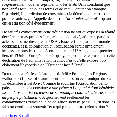
soigneusement tous les arguments
», les Etats-Unis concluent que
non, après tout, le vol des terres et de l'eau, l'épuration ethnique,
l'apartheid, l’interdiction de construire et la démolition de maison
pour les autres, ça s'appelle désormais "
droit international
" - quand
ont est du bon côté évidemment.
De fait très cyniquement cette déclaration ne fait qu'exposer la réalité
derrière les masques des "négociations de paix", arbitrées par des
acteurs aussi neutres que les USA : Israël est une partie du monde
occidental, et la colonisation et l’occupation serait simplement
impossible sans le soutien économique des USA et, en tout premier
lieu, de l'Union Européenne. Ce qui gêne peut-être le plus dans cette
déclaration de l’administration Trump, c’est qu’elle expose trop
clairement l’hypocrisie de l’Occident face à Israël.
Deux jours après les déclarations de Mike Pompeo, les Régions
wallonne et bruxelloise annoncent une mission économique du 8 au
11 décembre à Tel Aviv. Comme le souligne l’Association belgo-
palestinienne, cela constitue «
une prime à l’impunité dont bénéficie
Israël dans la mise en œuvre de sa politique coloniale d’écrasement
du peuple palestinien
». A quoi servent réellement les
condamnations orales de la colonisation sioniste par l’UE, si dans les
faits on continue à soutenir l'état qui pratique cette colonisation ?
Imprimer
E-mail