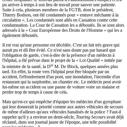
pu arriver à temps à son lieu de travail pour sauver une patiente.
Suite à cela, plusieurs membres de la FGTB, dont le président,
Thierry Bodson, ont été condamnés pour « entrave méchante à la
circulation ». Les condamnés sont allés en Cassation contre cette
condamnation. La Cour de Cassation les a déboutés. Ils se sont alors
adressés à la « Cour Européenne des Droits de l'Homme » qui les a
également déboutés.
Il est vrai qu'une personne est décédée. C'est un fait très grave qui
aurait pu et dû être évité. Ce n'est sans doute pas par hasard que
l'obligation de garde, c'est-à-dire de la présence d'un médecin à
l'hôpital, a été prévue dans le projet de la « Loi Qualité » initiée par
re
la ministre de la santé, la D
M. De Block, quelques années plus
tard. En effet, la route vers l'hôpital peut être bloquée par un
accident, l'effondrement d'un pont, une inondation, l'incendie d'un
restaurant qui la surplombe, un chantier etc. Le médecin peut avoir
lui-même un accident ou une panne de voiture voire un malaise et
perdre trop de temps à cause de cela.
Mais qu'est-ce qui empêche d'équiper les médecins d'un gyrophare
qui leur donnerait la priorité comme aux autres véhicules de secours
de même d'ailleurs qu'aux véhicules banalisés de la police ? Faut-il
rappeler qu'il y a environ un demi-siècle,
Touring Secours
avait déjà
réclamé, dans son journal jaune de l'époque, une telle possibilité