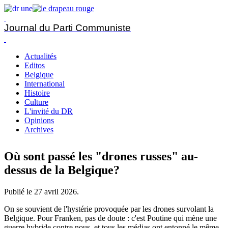
Journal du Parti Communiste
Actualités
Editos
Belgique
International
Histoire
Culture
L'invité du DR
Opinions
Archives
Où sont passé les "drones russes" au-
dessus de la Belgique?
Publié le
27 avril 2026
.
On se souvient de l'hystérie provoquée par les drones survolant la
Belgique. Pour Franken, pas de doute : c'est Poutine qui mène une
guerre hybride contre nous, et tous les médias ont entonné le même