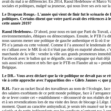
avait du mal à se différencier. En 2014, Raoul Hedebouw et Marco Van H
sociales et politiques, malgré sa jeunesse, qui nous livre ses avis sur la
Le Drapeau Rouge.- L'année qui vient de finir fut le scénario de
politiques. Certains disent que votre parti avait des réticences 
cette année 2019?
Raoul Hedebouw.-
D’abord, pour nous en tant que Parti du Travail, as
environnementales, éthiques ou démocratiques. Ensuite, le PTB l’a dit
nous saurons mener une politique de gauche authentique et là où il se 
PS n’a jamais eu cette volonté. Comme il l’a annoncé le lendemain des 
en s’alliant avec le MR là où il n’était pas déjà en majorité absolue, c
marchande de la ville : vendre la ville aux grands promoteurs immobi
Facebook avec le ballon qui se dégonfle, une campagne qui était déjà p
suis aussi très content et très fier que le PTB en Flandre ait su « pr
Belgique.
Le DR.- Vous avez déclaré que la vie politique ne devait pas se rédu
vie à cette approche avec l‘apparition des « Gilets Jaunes »; que 
R.H.-
Face au racket fiscal des travailleurs au nom de l’écologie, face
des salaires exorbitants de ce petit monde politique, face à l’arrog
de se lever contre cet « establishment » déconnecté de nos réalités de 
et à ses revendications lors de ma visite des lieux de blocage à Liè
moment. Quant au caractère antisyndical, je serais très nuancé sur le 
salariés et de petits indépendants que les syndicats n’arrivent pas à or