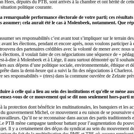
ees, députés du PTB, sont arrivés à la chambre et ont hérité de cette lo
 situation politique courante.
 la remarquable performance électorale de votre parti; ces résultat
à les assumer; cela aurait été le cas à Molenbeek, notamment. Que 
sumer ses responsabilités c’est avant tout s’impliquer sur le terrain des
 avant les élections, pendant et encore après, nous voulons participer 
trouvera des partenaires crédibles avec la volonté de mener avec nous un
élections, il voulait faire de ces négociations une séquence de « pédag
’est-à-dire à Molenbeek et à Liège, il aura surtout démontré qu’il souhait
liers aux dépens d’une politique sociale, environnementale, éthique e
rête dans la demi-heure qui a suivi la fin des négociations à Charleroi.
endre ses responsabilités » (rires) dans la commune ouvrière de Zelzate 
ire à celle qui a lieu au sein des institutions et qu'elle se mène au
pensez-vous de ce mouvement qui se dit non seulement hors-parti mai
 à la protection dont bénéficie les multinationales, les banquiers et les 
ance du gouvernement Michel, ce mouvement a eu raison de se poursuivre
travailleurs. Qu’il ne se reconnaisse dans aucun des partis traditionnel
ge. Le PTB mène campagne tambour battant pour l’augmentation du pouvoir
sujet. Il y a certainement des déçus du syndicat au sein du mouvement de
ganiser du fait de la multiplication des PME et TPE où aucune représentat