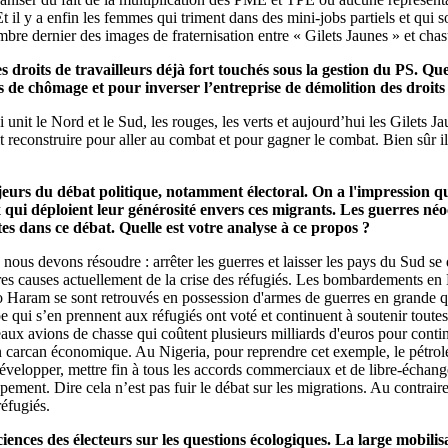
. Et il y a enfin les femmes qui triment dans des mini-jobs partiels et q
cembre dernier des images de fraternisation entre « Gilets Jaunes » et chas
roits de travailleurs déjà fort touchés sous la gestion du PS. Quel
ons de chômage et pour inverser l’entreprise de démolition des droit
nit le Nord et le Sud, les rouges, les verts et aujourd’hui les Gilets J
 reconstruire pour aller au combat et pour gagner le combat. Bien sûr il fa
rs du débat politique, notamment électoral. On a l'impression que 
x qui déploient leur générosité envers ces migrants. Les guerres néoc
es dans ce débat. Quelle est votre analyse à ce propos ?
 nous devons résoudre : arrêter les guerres et laisser les pays du Sud s
es causes actuellement de la crise des réfugiés. Les bombardements en L
o Haram se sont retrouvés en possession d'armes de guerres en grande q
qui s’en prennent aux réfugiés ont voté et continuent à soutenir toutes
eaux avions de chasse qui coûtent plusieurs milliards d'euros pour cont
 carcan économique. Au Nigeria, pour reprendre cet exemple, le pétrole
velopper, mettre fin à tous les accords commerciaux et de libre-échange 
ppement. Dire cela n’est pas fuir le débat sur les migrations. Au contrai
réfugiés.
ences des électeurs sur les questions écologiques. La large mobilisa