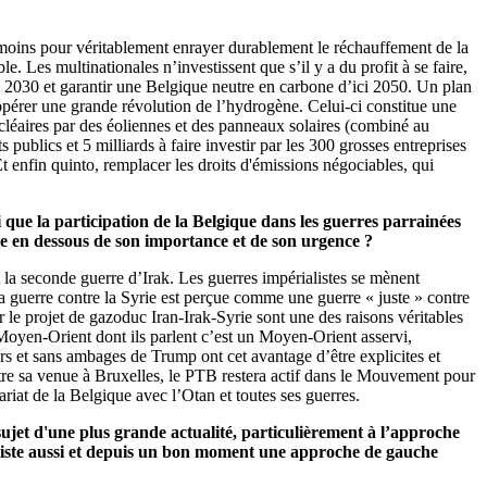
nt moins pour véritablement enrayer durablement le réchauffement de la
le. Les multinationales n’investissent que s’il y a du profit à se faire,
 2030 et garantir une Belgique neutre en carbone d’ici 2050. Un plan
pérer une grande révolution de l’hydrogène. Celui-ci constitue une
cléaires par des éoliennes et des panneaux solaires (combiné au
publics et 5 milliards à faire investir par les 300 grosses entreprises
t enfin quinto, remplacer les droits d'émissions négociables, qui
.
 que la participation de la Belgique dans les guerres parrainées
te en dessous de son importance et de son urgence ?
 la seconde guerre d’Irak. Les guerres impérialistes se mènent
 la guerre contre la Syrie est perçue comme une guerre « juste » contre
 le projet de gazoduc Iran-Irak-Syrie sont une des raisons véritables
oyen-Orient dont ils parlent c’est un Moyen-Orient asservi,
rs et sans ambages de Trump ont cet avantage d’être explicites et
ntre sa venue à Bruxelles, le PTB restera actif dans le Mouvement pour
ariat de la Belgique avec l’Otan et toutes ses guerres.
ujet d'une plus grande actualité, particulièrement à l’approche
existe aussi et depuis un bon moment une approche de gauche