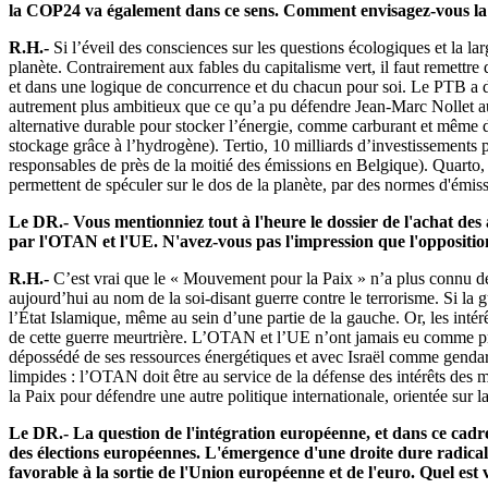
la COP24 va également dans ce sens. Comment envisagez-vous la l
R.H.-
Si l’éveil des consciences sur les questions écologiques et la la
planète. Contrairement aux fables du capitalisme vert, il faut remettre da
et dans une logique de concurrence et du chacun pour soi. Le PTB a d
autrement plus ambitieux que ce qu’a pu défendre Jean-Marc Nollet au
alternative durable pour stocker l’énergie, comme carburant et même d
stockage grâce à l’hydrogène). Tertio, 10 milliards d’investissements pa
responsables de près de la moitié des émissions en Belgique). Quarto, i
permettent de spéculer sur le dos de la planète, par des normes d'émiss
Le DR.- Vous mentionniez tout à l'heure le dossier de l'achat des 
par l'OTAN et l'UE. N'avez-vous pas l'impression que l'oppositio
R.H.-
C’est vrai que le « Mouvement pour la Paix » n’a plus connu de f
aujourd’hui au nom de la soi-disant guerre contre le terrorisme. Si la 
l’État Islamique, même au sein d’une partie de la gauche. Or, les inté
de cette guerre meurtrière. L’OTAN et l’UE n’ont jamais eu comme pr
dépossédé de ses ressources énergétiques et avec Israël comme gendarme
limpides : l’OTAN doit être au service de la défense des intérêts des
la Paix pour défendre une autre politique internationale, orientée sur l
Le DR.- La question de l'intégration européenne, et dans ce cadr
des élections européennes. L'émergence d'une droite dure radical
favorable à la sortie de l'Union européenne et de l'euro. Quel est 