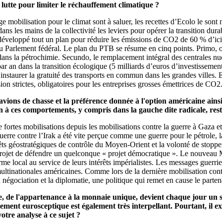
utte pour limiter le réchauffement climatique ?
rge mobilisation pour le climat sont à saluer, les recettes d’Ecolo le so
ns les mains de la collectivité les leviers pour opérer la transition durab
éveloppé tout un plan pour réduire les émissions de CO2 de 60 % d’ici
 Parlement fédéral. Le plan du PTB se résume en cinq points. Primo, o
ans la pétrochimie. Secundo, le remplacement intégral des centrales nu
r an dans la transition écologique (5 milliards d’euros d’investissements 
nstaurer la gratuité des transports en commun dans les grandes villes. E
ion strictes, obligatoires pour les entreprises grosses émettrices de CO2
avions de chasse et la préférence donnée à l'option américaine ainsi
n à ces comportements, y compris dans la gauche dite radicale, res
ortes mobilisations depuis les mobilisations contre la guerre à Gaza et
guerre contre l’Irak a été vite perçue comme une guerre pour le pétrole,
rêts géostratégiques de contrôle du Moyen-Orient et la volonté de stopper
ojet de défendre un quelconque « projet démocratique ». Le nouveau M
 local au service de leurs intérêts impérialistes. Les messages guerrie
 multinationales américaines. Comme lors de la dernière mobilisation co
a négociation et la diplomatie, une politique qui remet en cause le parten
e, de l'appartenance à la monnaie unique, devient chaque jour un s
ement eurosceptique est également très interpellant. Pourtant, il 
votre analyse à ce sujet ?