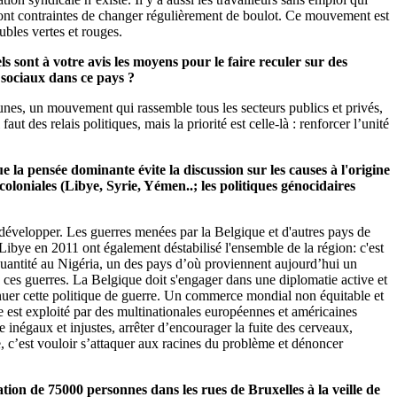
ui sont contraintes de changer régulièrement de boulot. Ce mouvement est
ubles vertes et rouges.
s sont à votre avis les moyens pour le faire reculer sur des
s sociaux dans ce pays ?
aunes, un mouvement qui rassemble tous les secteurs publics et privés,
ut des relais politiques, mais la priorité est celle-là : renforcer l’unité
la pensée dominante évite la discussion sur les causes à l'origine
oloniales (Libye, Syrie, Yémen..; les politiques génocidaires
e développer. Les guerres menées par la Belgique et d'autres pays de
ibye en 2011 ont également déstabilisé l'ensemble de la région: c'est
uantité au Nigéria, un des pays d’où proviennent aujourd’hui un
 ces guerres. La Belgique doit s'engager dans une diplomatie active et
inuer cette politique de guerre. Un commerce mondial non équitable et
 est exploité par des multinationales européennes et américaines
inégaux et injustes, arrêter d’encourager la fuite des cerveaux,
re, c’est vouloir s’attaquer aux racines du problème et dénoncer
tion de 75000 personnes dans les rues de Bruxelles à la veille de