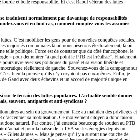
urde et belle responsabilité. Et c'est Raoul vétéran des luttes
s se traduisent normalement par davantage de responsabilités
répondez-vous et en tout cas, comment comptez vous les assumer
 luttes. C’est mobiliser les gens pour de nouvelles conquêtes sociales,
à des majorités communales là où nous pèserons électoralement, là où
e telle politique. Force est de constater que du côté francophone, le
ogie » pour démontrer "à quel point le PTB est irréaliste". Finalement,
e poursuivre avec ses politiques du passé et sa vision libérale et
t démocratique réellement de gauche. Souvenez-vous de la campagne sur
 C’est bien la preuve qu’ils n’y croyaient pas eux-mêmes. Enfin, je
près de Gand avec deux échevins et un accord de majorité unique en
ssi sur le terrain des luttes populaires. L'actualité semble donner
s, souvent, antipartis et anti-syndicats ?
actionnaires au sein du gouvernement, face au maintien des privilèges et
 et d’accentuer sa mobilisation. Ce mouvement citoyen a donc raison
s est donc naturel. Par contre, j’ai entendu beaucoup de soutien au PTB
 d’achat et pour la baisse de la TVA sur les énergies depuis un
s « Gilets Jaunes ». Mais je pense qu’il y a surtout une couche de
ion syndicale n’existe. Il y a aussi les travailleurs sans emploi qui