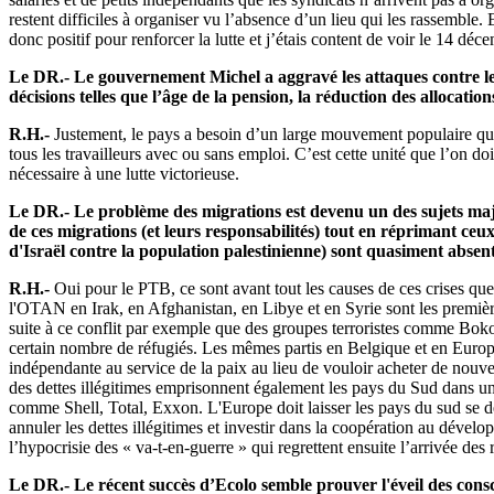
restent difficiles à organiser vu l’absence d’un lieu qui les rassemble
donc positif pour renforcer la lutte et j’étais content de voir le 14 dé
Le DR.- Le gouvernement Michel a aggravé les attaques contre les d
décisions telles que l’âge de la pension, la réduction des allocati
R.H.-
Justement, le pays a besoin d’un large mouvement populaire qui u
tous les travailleurs avec ou sans emploi. C’est cette unité que l’on doit
nécessaire à une lutte victorieuse.
Le DR.- Le problème des migrations est devenu un des sujets majeu
de ces migrations (et leurs responsabilités) tout en réprimant ceu
d'Israël contre la population palestinienne) sont quasiment absent
R.H.-
Oui pour le PTB, ce sont avant tout les causes de ces crises que
l'OTAN en Irak, en Afghanistan, en Libye et en Syrie sont les premièr
suite à ce conflit par exemple que des groupes terroristes comme Bok
certain nombre de réfugiés. Les mêmes partis en Belgique et en Europe 
indépendante au service de la paix au lieu de vouloir acheter de nouv
des dettes illégitimes emprisonnent également les pays du Sud dans un
comme Shell, Total, Exxon. L'Europe doit laisser les pays du sud se dé
annuler les dettes illégitimes et investir dans la coopération au dévelo
l’hypocrisie des « va-t-en-guerre » qui regrettent ensuite l’arrivée des 
Le DR.- Le récent succès d’Ecolo semble prouver l'éveil des consci