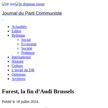
Journal du Parti Communiste
Actualités
Editos
Belgique
Social
Economie
Société
Politique
International
Histoire
Culture
L'invité du DR
Opinions
Archives
Forest, la fin d’Audi Brussels
Publié le
18 juillet 2024
.