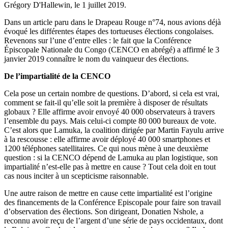
Grégory D'Hallewin, le
1 juillet 2019
.
Dans un article paru dans le Drapeau Rouge n°74, nous avions déjà
évoqué les différentes étapes des tortueuses élections congolaises.
Revenons sur l’une d’entre elles : le fait que la Conférence
Épiscopale Nationale du Congo (CENCO en abrégé) a affirmé le 3
janvier 2019 connaître le nom du vainqueur des élections.
De l’impartialité de la CENCO
Cela pose un certain nombre de questions. D’abord, si cela est vrai,
comment se fait-il qu’elle soit la première à disposer de résultats
globaux ? Elle affirme avoir envoyé 40 000 observateurs à travers
l’ensemble du pays. Mais celui-ci compte 80 000 bureaux de vote.
C’est alors que Lamuka, la coalition dirigée par Martin Fayulu arrive
à la rescousse : elle affirme avoir déployé 40 000 smartphones et
1200 téléphones satellitaires. Ce qui nous mène à une deuxième
question : si la CENCO dépend de Lamuka au plan logistique, son
impartialité n’est-elle pas à mettre en cause ? Tout cela doit en tout
cas nous inciter à un scepticisme raisonnable.
Une autre raison de mettre en cause cette impartialité est l’origine
des financements de la Conférence Episcopale pour faire son travail
d’observation des élections. Son dirigeant, Donatien Nshole, a
reconnu avoir reçu de l’argent d’une série de pays occidentaux, dont