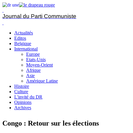
Journal du Parti Communiste
Actualités
Editos
Belgique
International
Europe
Etats-Unis
Moyen-Orient
Afrique
Asie
Amérique Latine
Histoire
Culture
L'invité du DR
Opinions
Archives
Congo : Retour sur les élections