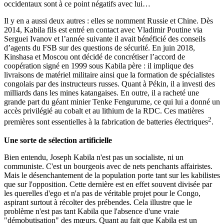
occidentaux sont à ce point négatifs avec lui…
Il y en a aussi deux autres : elles se nomment Russie et Chine. Dès
2014, Kabila fils est entré en contact avec Vladimir Poutine via
Serguei Ivanov et l’année suivante il avait bénéficié des conseils
d’agents du FSB sur des questions de sécurité. En juin 2018,
Kinshasa et Moscou ont décidé de concrétiser l’accord de
coopération signé en 1999 sous Kabila père : il implique des
livraisons de matériel militaire ainsi que la formation de spécialistes
congolais par des instructeurs russes. Quant à Pékin, il a investi des
milliards dans les mines katangaises. En outre, il a racheté une
grande part du géant minier Tenke Fengurume, ce qui lui a donné un
accès privilégié au cobalt et au lithium de la RDC. Ces matières
2
premières sont essentielles à la fabrication de batteries électriques
.
Une sorte de sélection artificielle
Bien entendu, Joseph Kabila n'est pas un socialiste, ni un
communiste. C'est un bourgeois avec de nets penchants affairistes.
Mais le désenchantement de la population porte tant sur les kabilistes
que sur l'opposition. Cette dernière est en effet souvent divisée par
les querelles d'ego et n'a pas de véritable projet pour le Congo,
aspirant surtout à récolter des prébendes. Cela illustre que le
problème n'est pas tant Kabila que l'absence d'une vraie
"démobutisation" des mœurs. Quant au fait que Kabila est un