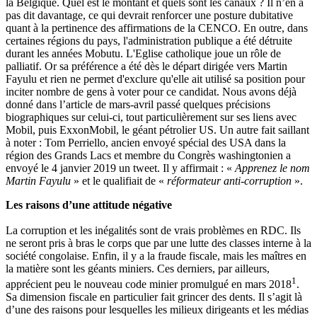
la Belgique. Quel est le montant et quels sont les canaux ? Il n’en a
pas dit davantage, ce qui devrait renforcer une posture dubitative
quant à la pertinence des affirmations de la CENCO. En outre, dans
certaines régions du pays, l'administration publique a été détruite
durant les années Mobutu. L'Eglise catholique joue un rôle de
palliatif. Or sa préférence a été dès le départ dirigée vers Martin
Fayulu et rien ne permet d'exclure qu'elle ait utilisé sa position pour
inciter nombre de gens à voter pour ce candidat. Nous avons déjà
donné dans l’article de mars-avril passé quelques précisions
biographiques sur celui-ci, tout particulièrement sur ses liens avec
Mobil, puis ExxonMobil, le géant pétrolier US. Un autre fait saillant
à noter : Tom Perriello, ancien envoyé spécial des USA dans la
région des Grands Lacs et membre du Congrès washingtonien a
envoyé le 4 janvier 2019 un tweet. Il y affirmait : «
Apprenez le nom
Martin Fayulu
» et le qualifiait de «
réformateur anti-corruption
».
Les raisons d’une attitude négative
La corruption et les inégalités sont de vrais problèmes en RDC. Ils
ne seront pris à bras le corps que par une lutte des classes interne à la
société congolaise. Enfin, il y a la fraude fiscale, mais les maîtres en
la matière sont les géants miniers. Ces derniers, par ailleurs,
1
apprécient peu le nouveau code minier promulgué en mars 2018
.
Sa dimension fiscale en particulier fait grincer des dents. Il s’agit là
d’une des raisons pour lesquelles les milieux dirigeants et les médias