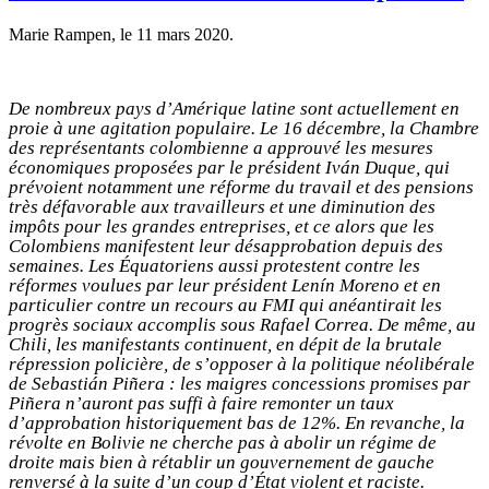
Marie Rampen, le
11 mars 2020
.
De nombreux pays d’Amérique latine sont actuellement en
proie à une agitation populaire. Le 16 décembre, la Chambre
des représentants colombienne a approuvé les mesures
économiques proposées par le président Iván Duque, qui
prévoient notamment une réforme du travail et des pensions
très défavorable aux travailleurs et une diminution des
impôts pour les grandes entreprises, et ce alors que les
Colombiens manifestent leur désapprobation depuis des
semaines. Les Équatoriens aussi protestent contre les
réformes voulues par leur président Lenín Moreno et en
particulier contre un recours au FMI qui anéantirait les
progrès sociaux accomplis sous Rafael Correa. De même, au
Chili, les manifestants continuent, en dépit de la brutale
répression policière, de s’opposer à la politique néolibérale
de Sebastián Piñera : les maigres concessions promises par
Piñera n’auront pas suffi à faire remonter un taux
d’approbation historiquement bas de 12%. En revanche, la
révolte en Bolivie ne cherche pas à abolir un régime de
droite mais bien à rétablir un gouvernement de gauche
renversé à la suite d’un coup d’État violent et raciste.