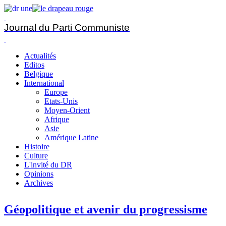
Journal du Parti Communiste
Actualités
Editos
Belgique
International
Europe
Etats-Unis
Moyen-Orient
Afrique
Asie
Amérique Latine
Histoire
Culture
L'invité du DR
Opinions
Archives
Géopolitique et avenir du progressisme