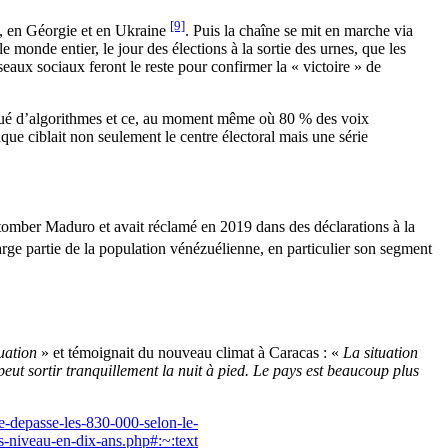
[9]
ak, en Géorgie et en Ukraine
. Puis la chaîne se mit en marche via
onde entier, le jour des élections à la sortie des urnes, que les
ux sociaux feront le reste pour confirmer la « victoire » de
stiqué d’algorithmes et ce, au moment même où 80 % des voix
que ciblait non seulement le centre électoral mais une série
 tomber Maduro et avait réclamé en 2019 dans des déclarations à la
 large partie de la population vénézuélienne, en particulier son segment
uation
» et témoignait du nouveau climat à Caracas : «
La situation
eut sortir tranquillement la nuit à pied. Le pays est beaucoup plus
e-depasse-les-830-000-selon-le-
s-niveau-en-dix-ans.php#:~:text