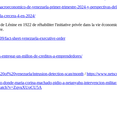
acroeconomico-de-venezuela-primer-trimestre-2024-y-perspectivas-de
la-crecera-4-en-2024/
Lénine en 1922 de réhabiliter l'initiative privée dans la vie économi
re.
09/fact-sheet-venezuela-executive-order
a-entregar-un-millon-de-creditos-a-emprendedores/
ic%20of%20venezuela/intrusion-detection-scan/month
/
https://www.netsc
o-donde-maria-corina-machado-pidio-a-netanyahu-intervencion-militar
m/watch?v=ZqvuXUoCU5A