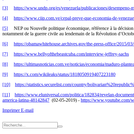
[3]
https://www.undp.org/es/venezuela/publicaciones/desempeno-m
[4]
https://www.ciip.com.ve/cepal-preve-que-economia-de-venezue
[5]
NEP ou Nouvelle politique économique, référence à la décision de 
notamment de la guerre civile au lendemain de la Révolution d’Octob
[6]
https://obamawhitehouse.archives.gov/the-press-office/2015/03/
[7]
https://www.bellyofthebeastcuba.com/interview-jeffrey-sachs
[8]
https://ultimasnoticias.com.ve/noticias/economia/maduro-plante
[9]
https://x.com/wikileaks/status/1818050919407223180
[10]
https://statistics.securelist.com/country/bolivarian%20republ
[11]
https://www.eluniversal.com/politica/182834/revelan-document
america-latina-48142847
(02-05-2019) -
https://www.youtube.co
Imprimer
E-mail