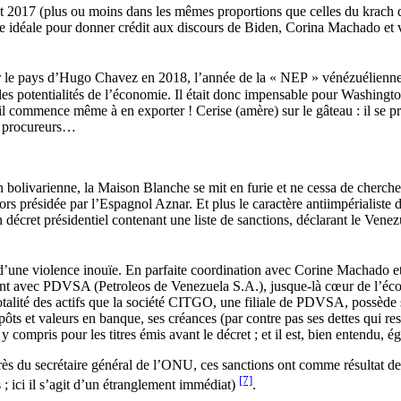
 2017 (plus ou moins dans les mêmes proportions que celles du krach d
trine idéale pour donner crédit aux discours de Biden, Corina Machado et
s par le pays d’Hugo Chavez en 2018, l’année de la « NEP » vénézuélienn
 les potentialités de l’économie. Il était donc impensable pour Washing
; il commence même à en exporter ! Cerise (amère) sur le gâteau : il s
ds procureurs…
bolivarienne, la Maison Blanche se mit en furie et ne cessa de cherch
s présidée par l’Espagnol Aznar. Et plus le caractère antiimpérialiste de
 décret présidentiel contenant une liste de sanctions, déclarant le Venez
ne violence inouïe. En parfaite coordination avec Corine Machado et, en
rement avec PDVSA (Petroleos de Venezuela S.A.), jusque-là cœur de l’é
totalité des actifs que la société CITGO, une filiale de PDVSA, possède sur
 dépôts et valeurs en banque, ses créances (par contre pas ses dettes qui 
 y compris pour les titres émis avant le décret ; et il est, bien entendu, é
rès du secrétaire général de l’ONU, ces sanctions ont comme résultat d
[7]
 ; ici il s’agit d’un étranglement immédiat)
.