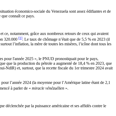
uation économico-sociale du Venezuela sont assez édifiantes et de
e que connaît ce pays.
 et ce, notamment, grâce aux nombreux retours de ceux qui avaient
[1]
iron 320.000
. Le taux de chômage n’était que de 5,5 % en 2023 (il
out l’inflation, la mère de toutes les misères, l’icône dont tous les
.
 pour l'année 2025 », le PNUD pronostiquait pour le pays,
dique que la production du pétrole a augmenté de 18,4 % en 2023, que
ui-NdlR) et, surtout, que la recette fiscale du 1er trimestre 2024 avait
pour l’année 2024 (la moyenne pour l’Amérique latine étant de 2,1
mmencé à parler de «
miracle vénézuélien
».
gne déclenchée par la puissance américaine et ses affidés contre le