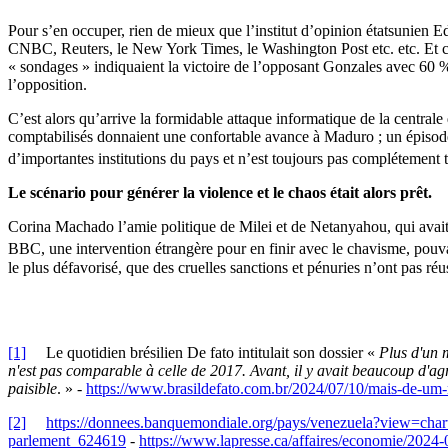
Pour s’en occuper, rien de mieux que l’institut d’opinion étatsunien Ed
CNBC, Reuters, le New York Times, le Washington Post etc. etc. Et c’e
« sondages » indiquaient la victoire de l’opposant Gonzales avec 60 
l’opposition.
C’est alors qu’arrive la formidable attaque informatique de la centra
comptabilisés donnaient une confortable avance à Maduro ; un épisode f
d’importantes institutions du pays et n’est toujours pas complétement
Le scénario pour générer la violence et le chaos était alors prêt.
Corina Machado l’amie politique de Milei et de Netanyahou, qui avait 
BBC, une intervention étrangère pour en finir avec le chavisme, pouv
le plus défavorisé, que des cruelles sanctions et pénuries n’ont pas réu
[1]
Le quotidien brésilien De fato intitulait son dossier «
Plus d'un m
n'est pas comparable à celle de 2017. Avant, il y avait beaucoup d'ag
paisible
. » -
https://www.brasildefato.com.br/2024/07/10/mais-de-um
[2]
https://donnees.banquemondiale.org/pays/venezuela?view=char
parlement_624619
-
https://www.lapresse.ca/affaires/economie/2024-