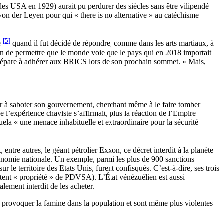
es USA en 1929) aurait pu perdurer des siècles sans être vilipendé
 von der Leyen pour qui « there is no alternative » au catéchisme
[5]
e
quand il fut décidé de répondre, comme dans les arts martiaux, à
ton de permettre que le monde voie que le pays qui en 2018 importait
e prépare à adhérer aux BRICS lors de son prochain sommet. « Mais,
er à saboter son gouvernement, cherchant même à le faire tomber
 l’expérience chaviste s’affirmait, plus la réaction de l’Empire
uela « une menace inhabituelle et extraordinaire pour la sécurité
tre autres, le géant pétrolier Exxon, ce décret interdit à la planète
conomie nationale. Un exemple, parmi les plus de 900 sanctions
 le territoire des Etats Unis, furent confisqués. C’est-à-dire, ses trois
restent « propriété » de PDVSA). L’État vénézuélien est aussi
galement interdit de les acheter.
e provoquer la famine dans la population et sont même plus violentes