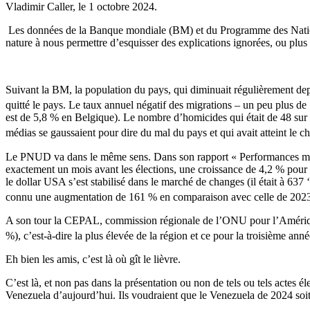
Vladimir Caller, le
1 octobre 2024
.
Les données de la Banque mondiale (BM) et du Programme des Nations
nature à nous permettre d’esquisser des explications ignorées, ou plus 
Suivant la BM, la population du pays, qui diminuait régulièrement d
quitté le pays. Le taux annuel négatif des migrations – un peu plus d
est de 5,8 % en Belgique). Le nombre d’homicides qui était de 48 sur 1
médias se gaussaient pour dire du mal du pays et qui avait atteint le
Le PNUD va dans le même sens. Dans son rapport « Performances mac
exactement un mois avant les élections, une croissance de 4,2 % pour 
le dollar USA s’est stabilisé dans le marché de changes (il était à 637 
connu une augmentation de 161 % en comparaison avec celle de 20
A son tour la CEPAL, commission régionale de l’ONU pour l’Amérique
%), c’est-à-dire la plus élevée de la région et ce pour la troisième an
Eh bien les amis, c’est là où gît le lièvre.
C’est là, et non pas dans la présentation ou non de tels ou tels actes 
Venezuela d’aujourd’hui. Ils voudraient que le Venezuela de 2024 soi