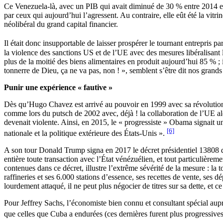
Ce Venezuela-là, avec un PIB qui avait diminué de 30 % entre 2014 et
par ceux qui aujourd’hui l’agressent. Au contraire, elle eût été la vi
néolibéral du grand capital financier.
Il était donc insupportable de laisser prospérer le tournant entrepri
la violence des sanctions US et de l’UE avec des mesures libéralisant
plus de la moitié des biens alimentaires en produit aujourd’hui 85 % 
tonnerre de Dieu, ça ne va pas, non ! », semblent s’être dit nos gran
Punir une expérience « fautive »
Dès qu’Hugo Chavez est arrivé au pouvoir en 1999 avec sa révolution 
comme lors du putsch de 2002 avec, déjà ! la collaboration de l’UE alor
devenait violente. Ainsi, en 2015, le « progressiste » Obama signait un
[6]
nationale et la politique extérieure des États-Unis ».
A son tour Donald Trump signa en 2017 le décret présidentiel 13808 d’u
entière toute transaction avec l’État vénézuélien, et tout particuliè
contenues dans ce décret, illustre l’extrême sévérité de la mesure : la 
raffineries et ses 6.000 stations d’essence, ses recettes de vente, ses
lourdement attaqué, il ne peut plus négocier de titres sur sa dette, et ce
Pour Jeffrey Sachs, l’économiste bien connu et consultant spécial aup
que celles que Cuba a endurées (ces dernières furent plus progressives