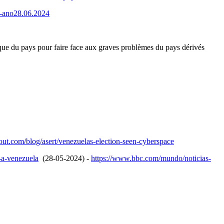
l-ano28.06.2024
que du pays pour faire face aux graves problèmes du pays dérivés
out.com/blog/asert/venezuelas-election-seen-cyberspace
-a-venezuela
(28-05-2024) -
https://www.bbc.com/mundo/noticias-