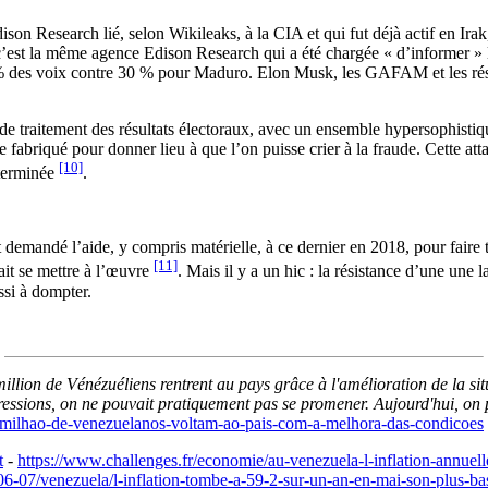
ison Research lié, selon Wikileaks, à la CIA et qui fut déjà actif en Ir
st la même agence Edison Research qui a été chargée « d’informer » le m
% des voix contre 30 % pour Maduro. Elon Musk, les GAFAM et les résea
le de traitement des résultats électoraux, avec un ensemble hypersophi
abriqué pour donner lieu à que l’on puisse crier à la fraude. Cette atta
[10]
 terminée
.
demandé l’aide, y compris matérielle, à ce dernier en 2018, pour faire
[11]
ait se mettre à l’œuvre
. Mais il y a un hic : la résistance d’une une
ssi à dompter.
illion de Vénézuéliens rentrent au pays grâce à l'amélioration de la sit
ressions, on ne pouvait pratiquement pas se promener. Aujourd'hui, on p
-milhao-de-venezuelanos-voltam-ao-pais-com-a-melhora-das-condicoes
t
-
https://www.challenges.fr/economie/au-venezuela-l-inflation-annuell
06-07/venezuela/l-inflation-tombe-a-59-2-sur-un-an-en-mai-son-plus-ba