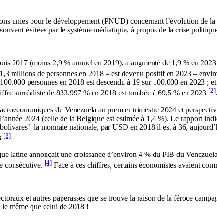
 unies pour le développement (PNUD) concernant l’évolution de la sit
souvent évitées par le système médiatique, à propos de la crise politiqu
epuis 2017 (moins 2,9 % annuel en 2019), a augmenté de 1,9 % en 2023
e 1,3 millions de personnes en 2018 – est devenu positif en 2023 – env
00.000 personnes en 2018 est descendu à 19 sur 100.000 en 2023 ; et surt
[2]
 chiffre surréaliste de 833.997 % en 2018 est tombée à 69,5 % en 2023
roéconomiques du Venezuela au premier trimestre 2024 et perspectives
l’année 2024 (celle de la Belgique est estimée à 1,4 %). Le rapport in
‘bolivares’, la monnaie nationale, par USD en 2018 il est à 36, aujourd’h
[3]
23
.
 latine annonçait une croissance d’environ 4 % du PIB du Venezuela 
[4]
née consécutive.
Face à ces chiffres, certains économistes avaient co
électoraux et autres paperasses que se trouve la raison de la féroce campa
t le même que celui de 2018 !