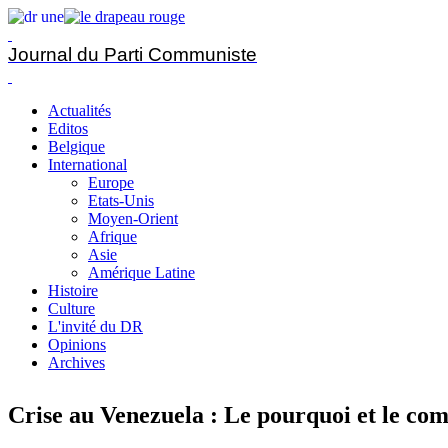
Journal du Parti Communiste
Actualités
Editos
Belgique
International
Europe
Etats-Unis
Moyen-Orient
Afrique
Asie
Amérique Latine
Histoire
Culture
L'invité du DR
Opinions
Archives
Crise au Venezuela : Le pourquoi et le c