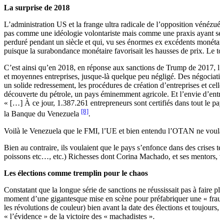
La surprise de 2018
L’administration US et la frange ultra radicale de l’opposition vénézuél
pas comme une idéologie volontariste mais comme une praxis ayant ses 
perduré pendant un siècle et qui, vu ses énormes ex excédents monétaire
puisque la surabondance monétaire favorisait les hausses de prix. Le to
C’est ainsi qu’en 2018, en réponse aux sanctions de Trump de 2017, l’éq
et moyennes entreprises, jusque-là quelque peu négligé. Des négociatio
un solide redressement, les procédures de création d’entreprises et cell
découverte du pétrole, un pays éminemment agricole. Et l’envie d’entrep
« […] À ce jour, 1.387.261 entrepreneurs sont certifiés dans tout le 
[8]
la Banque du Venezuela
.
Voilà le Venezuela que le FMI, l’UE et bien entendu l’OTAN ne voulaie
Bien au contraire, ils voulaient que le pays s’enfonce dans des crises t
poissons etc…, etc.) Richesses dont Corina Machado, et ses mentors, vo
Les élections comme tremplin pour le chaos
Constatant que la longue série de sanctions ne réussissait pas à faire p
moment d’une gigantesque mise en scène pour préfabriquer une « fraude
les révolutions de couleur) bien avant la date des élections et toujours
« l’évidence » de la victoire des « machadistes ».