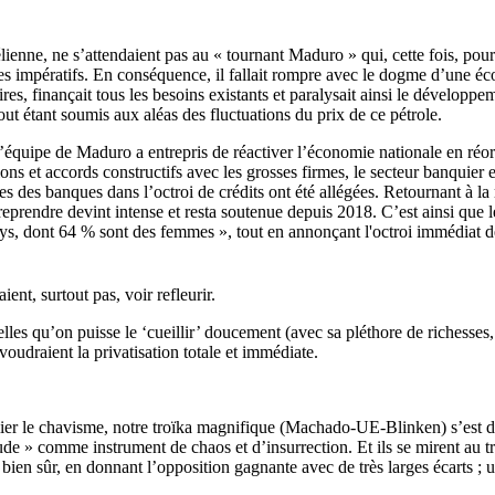
ienne, ne s’attendaient pas au « tournant Maduro » qui, cette fois, pour 
impératifs. En conséquence, il fallait rompre avec le dogme d’une écon
s, finançait tous les besoins existants et paralysait ainsi le développem
ut étant soumis aux aléas des fluctuations du prix de ce pétrole.
uipe de Maduro a entrepris de réactiver l’économie nationale en réorienta
ns et accords constructifs avec les grosses firmes, le secteur banquier 
es des banques dans l’octroi de crédits ont été allégées. Retournant à la 
rendre devint intense et resta soutenue depuis 2018. C’est ainsi que le 1
pays, dont 64 % sont des femmes », tout en annonçant l'octroi immédiat 
nt, surtout pas, voir refleurir.
elles qu’on puisse le ‘cueillir’ doucement (avec sa pléthore de richesses,
udraient la privatisation totale et immédiate.
lier le chavisme, notre troïka magnifique (Machado-UE-Blinken) s’est dit 
 » comme instrument de chaos et d’insurrection. Et ils se mirent au tr
, bien sûr, en donnant l’opposition gagnante avec de très larges écarts ; 