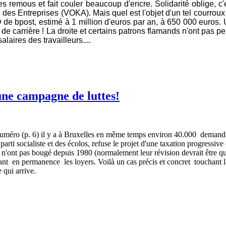
s remous et fait couler beaucoup d'encre. Solidarité oblige, c'e
es Entreprises (VOKA). Mais quel est l'objet d'un tel courroux 
 de bpost, estimé à 1 million d'euros par an, à 650 000 euros. 
e carrière ! La droite et certains patrons flamands n'ont pas pe
laires des travailleurs....
une campagne de luttes!
 numéro (p. 6) il y a à Bruxelles en même temps environ 40.000 demand
parti socialiste et des écolos, refuse le projet d'une taxation progressi
s n'ont pas bougé depuis 1980 (normalement leur révision devrait être q
t en permanence les loyers. Voilà un cas précis et concret touchant l
 qui arrive.