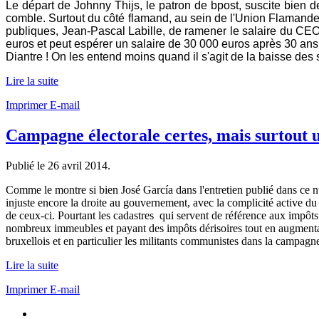
Le départ de Johnny Thijs, le patron de bpost, suscite bien de
comble. Surtout du côté flamand, au sein de l'Union Flamande d
publiques, Jean-Pascal Labille, de ramener le salaire du CEO
euros et peut espérer un salaire de 30 000 euros après 30 ans d
Diantre ! On les entend moins quand il s'agit de la baisse des sa
Lire la suite
Imprimer
E-mail
Campagne électorale certes, mais surtout 
Publié le
26 avril 2014
.
Comme le montre si bien José García dans l'entretien publié dans ce
injuste encore la droite au gouvernement, avec la complicité active du 
de ceux-ci. Pourtant les cadastres qui servent de référence aux impôt
nombreux immeubles et payant des impôts dérisoires tout en augmentan
bruxellois et en particulier les militants communistes dans la campagne
Lire la suite
Imprimer
E-mail