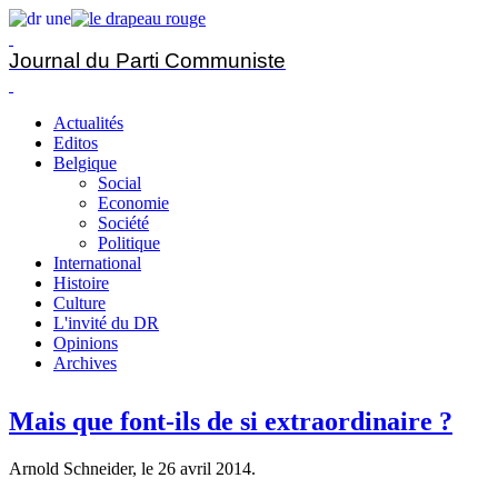
Journal du Parti Communiste
Actualités
Editos
Belgique
Social
Economie
Société
Politique
International
Histoire
Culture
L'invité du DR
Opinions
Archives
Mais que font-ils de si extraordinaire ?
Arnold Schneider, le
26 avril 2014
.