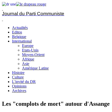
Journal du Parti Communiste
Actualités
Editos
Belgique
International
Europe
Etats-Unis
Moyen-Orient
Afrique
Asie
Amérique Latine
Histoire
Culture
L'invité du DR
Opinions
Archives
Les "complots de mort" autour d'Assange