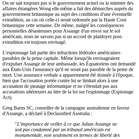
On ne sait toujours pas si le gouvernement actuel ou la ministre des
affaires étrangères Wong elle-même a fait des démarches auprès du
gouvernement britannique au sujet des conditions d'une éventuelle
extradition, au cas où celle-ci serait ordonnée par la Haute Cour
britannique cette semaine. De même, malgré les conséquences
personnelles désastreuses pour Assange d'un envoi sur le sol
américain, nous ne savons pas si un accord de plaidoyer post-
extradition est toujours envisagé.
L'espionnage fait partie des infractions fédérales américaines
passibles de la peine capitale. Même lorsqu'ils envisageaient
d'expulser Assange de leur ambassade, les Équatoriens ont demandé
aux États-Unis l'assurance qu'il ne serait pas passible de la peine de
mort. Une assurance verbale a apparemment été donnée à l'époque,
bien que l'accusation portée contre lui se limitait alors à une
accusation de piratage informatique et ne s'étendait pas aux
accusations ultérieures au titre de la loi sur l'espionnage (Espionage
Act).
Greg Barns SC, conseiller de la campagne australienne en faveur
d'Assange, a déclaré à Declassified Australia :
"
L'importance de veiller à ce que Julian Assange ne
soit pas condamné par un tribunal américain est
monumentale, non seulement en termes de liberté des