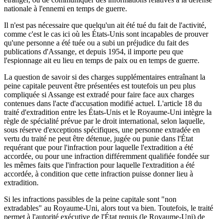
nationale à l'ennemi en temps de guerre.
Il n'est pas nécessaire que quelqu'un ait été tué du fait de l'activité,
comme c'est le cas ici où les États-Unis sont incapables de prouver
qu'une personne a été tuée ou a subi un préjudice du fait des
publications d'Assange, et depuis 1954, il importe peu que
l'espionnage ait eu lieu en temps de paix ou en temps de guerre.
La question de savoir si des charges supplémentaires entraînant la
peine capitale peuvent être présentées est toutefois un peu plus
compliquée si Assange est extradé pour faire face aux charges
contenues dans l'acte d'accusation modifié actuel. L'article 18 du
traité d'extradition entre les États-Unis et le Royaume-Uni intègre la
règle de spécialité prévue par le droit international, selon laquelle,
sous réserve d'exceptions spécifiques, une personne extradée en
vertu du traité ne peut être détenue, jugée ou punie dans l'État
requérant que pour l'infraction pour laquelle l'extradition a été
accordée, ou pour une infraction différemment qualifiée fondée sur
les mêmes faits que l'infraction pour laquelle l'extradition a été
accordée, à condition que cette infraction puisse donner lieu à
extradition.
Si les infractions passibles de la peine capitale sont "non
extradables" au Royaume-Uni, alors tout va bien. Toutefois, le traité
permet à l'autorité exécutive de l'État requis (le Royaume-Uni) de