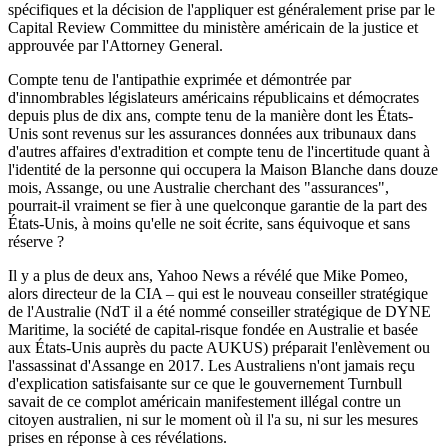
spécifiques et la décision de l'appliquer est généralement prise par le
Capital Review Committee du ministère américain de la justice et
approuvée par l'Attorney General.
Compte tenu de l'antipathie exprimée et démontrée par
d'innombrables législateurs américains républicains et démocrates
depuis plus de dix ans, compte tenu de la manière dont les États-
Unis sont revenus sur les assurances données aux tribunaux dans
d'autres affaires d'extradition et compte tenu de l'incertitude quant à
l'identité de la personne qui occupera la Maison Blanche dans douze
mois, Assange, ou une Australie cherchant des "assurances",
pourrait-il vraiment se fier à une quelconque garantie de la part des
États-Unis, à moins qu'elle ne soit écrite, sans équivoque et sans
réserve ?
Il y a plus de deux ans, Yahoo News a révélé que Mike Pomeo,
alors directeur de la CIA – qui est le nouveau conseiller stratégique
de l'Australie (NdT il a été nommé conseiller stratégique de DYNE
Maritime, la société de capital-risque fondée en Australie et basée
aux États-Unis auprès du pacte AUKUS) préparait l'enlèvement ou
l'assassinat d'Assange en 2017. Les Australiens n'ont jamais reçu
d'explication satisfaisante sur ce que le gouvernement Turnbull
savait de ce complot américain manifestement illégal contre un
citoyen australien, ni sur le moment où il l'a su, ni sur les mesures
prises en réponse à ces révélations.