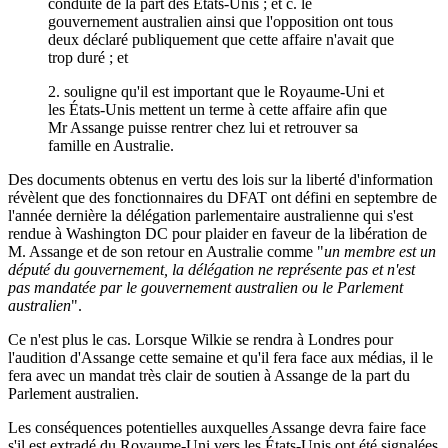
conduite de la part des États-Unis ; et c. le
gouvernement australien ainsi que l'opposition ont tous
deux déclaré publiquement que cette affaire n'avait que
trop duré ; et
2. souligne qu'il est important que le Royaume-Uni et
les États-Unis mettent un terme à cette affaire afin que
Mr Assange puisse rentrer chez lui et retrouver sa
famille en Australie.
Des documents obtenus en vertu des lois sur la liberté d'information
révèlent que des fonctionnaires du DFAT ont défini en septembre de
l'année dernière la délégation parlementaire australienne qui s'est
rendue à Washington DC pour plaider en faveur de la libération de
M. Assange et de son retour en Australie comme "
un membre est un
député du gouvernement, la délégation ne représente pas et n'est
pas mandatée par le gouvernement australien ou le Parlement
australien
".
Ce n'est plus le cas. Lorsque Wilkie se rendra à Londres pour
l'audition d'Assange cette semaine et qu'il fera face aux médias, il le
fera avec un mandat très clair de soutien à Assange de la part du
Parlement australien.
Les conséquences potentielles auxquelles Assange devra faire face
s'il est extradé du Royaume-Uni vers les États-Unis ont été signalées