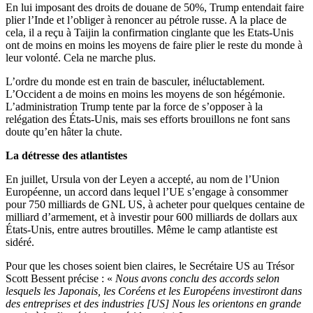
En lui imposant des droits de douane de 50%, Trump entendait faire
plier l’Inde et l’obliger à renoncer au pétrole russe. A la place de
cela, il a reçu à Taijin la confirmation cinglante que les Etats-Unis
ont de moins en moins les moyens de faire plier le reste du monde à
leur volonté. Cela ne marche plus.
L’ordre du monde est en train de basculer, inéluctablement.
L’Occident a de moins en moins les moyens de son hégémonie.
L’administration Trump tente par la force de s’opposer à la
relégation des États-Unis, mais ses efforts brouillons ne font sans
doute qu’en hâter la chute.
La détresse des atlantistes
En juillet, Ursula von der Leyen a accepté, au nom de l’Union
Européenne, un accord dans lequel l’UE s’engage à consommer
pour 750 milliards de GNL US, à acheter pour quelques centaine de
milliard d’armement, et à investir pour 600 milliards de dollars aux
États-Unis, entre autres broutilles. Même le camp atlantiste est
sidéré.
Pour que les choses soient bien claires, le Secrétaire US au Trésor
Scott Bessent précise : «
Nous avons conclu des accords selon
lesquels les Japonais, les Coréens et les Européens investiront dans
des entreprises et des industries [US] Nous les orientons en grande