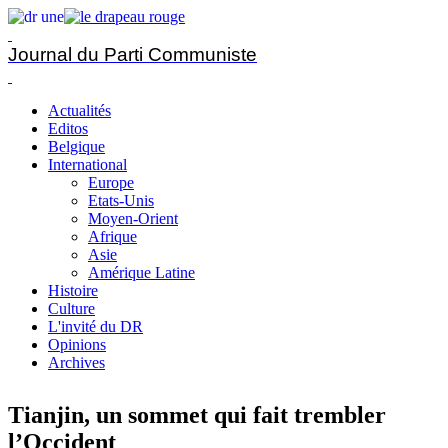
Journal du Parti Communiste
Actualités
Editos
Belgique
International
Europe
Etats-Unis
Moyen-Orient
Afrique
Asie
Amérique Latine
Histoire
Culture
L'invité du DR
Opinions
Archives
Tianjin, un sommet qui fait trembler
l’Occident