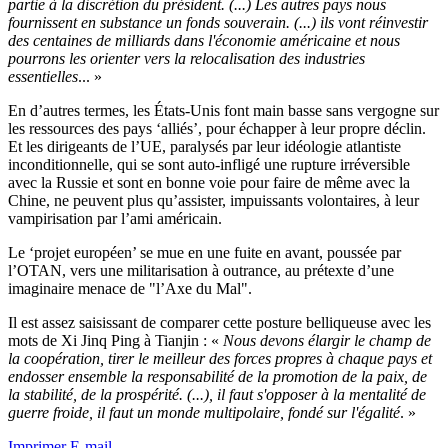
partie à la discrétion du président. (...) Les autres pays nous
fournissent en substance un fonds souverain. (...) ils vont réinvestir
des centaines de milliards dans l'économie américaine et nous
pourrons les orienter vers la relocalisation des industries
essentielles
... »
En d’autres termes, les États-Unis font main basse sans vergogne sur
les ressources des pays ‘alliés’, pour échapper à leur propre déclin.
Et les dirigeants de l’UE, paralysés par leur idéologie atlantiste
inconditionnelle, qui se sont auto-infligé une rupture irréversible
avec la Russie et sont en bonne voie pour faire de même avec la
Chine, ne peuvent plus qu’assister, impuissants volontaires, à leur
vampirisation par l’ami américain.
Le ‘projet européen’ se mue en une fuite en avant, poussée par
l’OTAN, vers une militarisation à outrance, au prétexte d’une
imaginaire menace de "l’Axe du Mal".
Il est assez saisissant de comparer cette posture belliqueuse avec les
mots de Xi Jinq Ping à Tianjin : «
Nous devons élargir le champ de
la coopération, tirer le meilleur des forces propres à chaque pays et
endosser ensemble la responsabilité de la promotion de la paix, de
la stabilité, de la prospérité. (...), il faut s'opposer à la mentalité de
guerre froide, il faut un monde multipolaire, fondé sur l'égalité
. »
Imprimer
E-mail