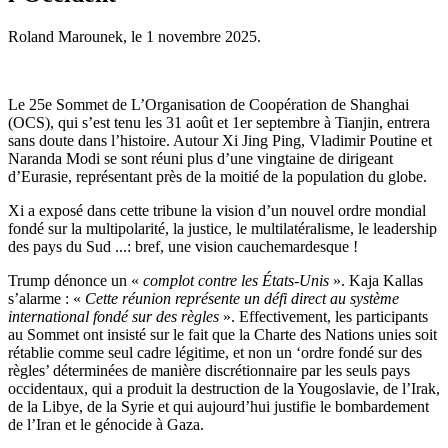
Roland Marounek, le
1 novembre 2025
.
Le 25e Sommet de L’Organisation de Coopération de Shanghai
(OCS), qui s’est tenu les 31 août et 1er septembre à Tianjin, entrera
sans doute dans l’histoire. Autour Xi Jing Ping, Vladimir Poutine et
Naranda Modi se sont réuni plus d’une vingtaine de dirigeant
d’Eurasie, représentant près de la moitié de la population du globe.
Xi a exposé dans cette tribune la vision d’un nouvel ordre mondial
fondé sur la multipolarité, la justice, le multilatéralisme, le leadership
des pays du Sud ...: bref, une vision cauchemardesque !
Trump dénonce un «
complot contre les États-Unis
». Kaja Kallas
s’alarme : «
Cette réunion représente un défi direct au système
international fondé sur des règles
». Effectivement, les participants
au Sommet ont insisté sur le fait que la Charte des Nations unies soit
rétablie comme seul cadre légitime, et non un ‘ordre fondé sur des
règles’ déterminées de manière discrétionnaire par les seuls pays
occidentaux, qui a produit la destruction de la Yougoslavie, de l’Irak,
de la Libye, de la Syrie et qui aujourd’hui justifie le bombardement
de l’Iran et le génocide à Gaza.