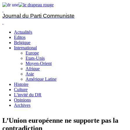
Journal du Parti Communiste
Actualités
Editos
Belgique
International
Europe
Etats-Unis
Moyen-Orient
Afrique
Asie
Amérique Latine
Histoire
Culture
L'invité du DR
Opinions
Archives
L’Union européenne ne supporte pas la
contradiction