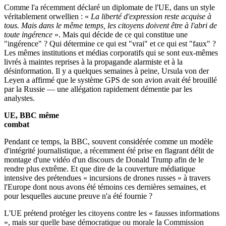
Comme l'a récemment déclaré un diplomate de l'UE, dans un style
véritablement orwellien : «
La liberté d'expression reste acquise à
tous. Mais dans le même temps, les citoyens doivent être à l'abri de
toute ingérence
». Mais qui décide de ce qui constitue une
"ingérence" ? Qui détermine ce qui est "vrai" et ce qui est "faux" ?
Les mêmes institutions et médias corporatifs qui se sont eux-mêmes
livrés à maintes reprises à la propagande alarmiste et à la
désinformation. Il y a quelques semaines à peine, Ursula von der
Leyen a affirmé que le système GPS de son avion avait été brouillé
par la Russie — une allégation rapidement démentie par les
analystes.
UE, BBC même
combat
Pendant ce temps, la BBC, souvent considérée comme un modèle
d'intégrité journalistique, a récemment été prise en flagrant délit de
montage d'une vidéo d'un discours de Donald Trump afin de le
rendre plus extrême. Et que dire de la couverture médiatique
intensive des prétendues « incursions de drones russes » à travers
l'Europe dont nous avons été témoins ces dernières semaines, et
pour lesquelles aucune preuve n'a été fournie ?
L'UE prétend protéger les citoyens contre les « fausses informations
», mais sur quelle base démocratique ou morale la Commission