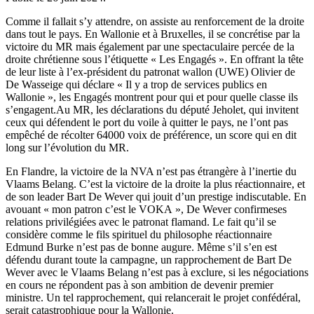
Comme il fallait s’y attendre, on assiste au renforcement de la droite
dans tout le pays. En Wallonie et à Bruxelles, il se concrétise par la
victoire du MR mais également par une spectaculaire percée de la
droite chrétienne sous l’étiquette « Les Engagés ». En offrant la tête
de leur liste à l’ex-président du patronat wallon (UWE) Olivier de
De Wasseige qui déclare « Il y a trop de services publics en
Wallonie », les Engagés montrent pour qui et pour quelle classe ils
s’engagent.Au MR, les déclarations du député Jeholet, qui invitent
ceux qui défendent le port du voile à quitter le pays, ne l’ont pas
empêché de récolter 64000 voix de préférence, un score qui en dit
long sur l’évolution du MR.
En Flandre, la victoire de la NVA n’est pas étrangère à l’inertie du
Vlaams Belang. C’est la victoire de la droite la plus réactionnaire, et
de son leader Bart De Wever qui jouit d’un prestige indiscutable. En
avouant « mon patron c’est le VOKA », De Wever confirmeses
relations privilégiées avec le patronat flamand. Le fait qu’il se
considère comme le fils spirituel du philosophe réactionnaire
Edmund Burke n’est pas de bonne augure. Même s’il s’en est
défendu durant toute la campagne, un rapprochement de Bart De
Wever avec le Vlaams Belang n’est pas à exclure, si les négociations
en cours ne répondent pas à son ambition de devenir premier
ministre. Un tel rapprochement, qui relancerait le projet confédéral,
serait catastrophique pour la Wallonie.