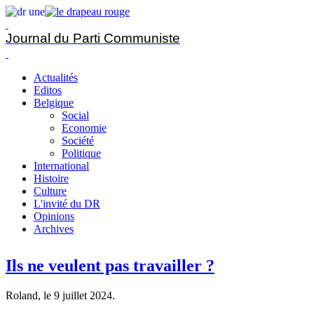
Journal du Parti Communiste
Actualités
Editos
Belgique
Social
Economie
Société
Politique
International
Histoire
Culture
L'invité du DR
Opinions
Archives
Ils ne veulent pas travailler ?
Roland, le
9 juillet 2024
.