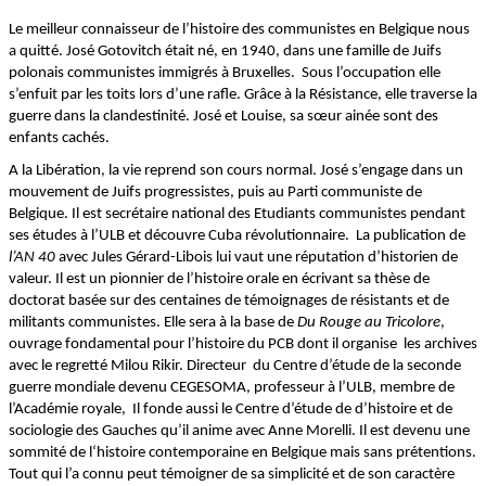
Le meilleur connaisseur de l’histoire des communistes en Belgique nous
a quitté. José Gotovitch était né, en 1940, dans une famille de Juifs
polonais communistes immigrés à Bruxelles. Sous l’occupation elle
s’enfuit par les toits lors d’une rafle. Grâce à la Résistance, elle traverse la
guerre dans la clandestinité. José et Louise, sa sœur ainée sont des
enfants cachés.
A la Libération, la vie reprend son cours normal. José s’engage dans un
mouvement de Juifs progressistes, puis au Parti communiste de
Belgique. Il est secrétaire national des Etudiants communistes pendant
ses études à l’ULB et découvre Cuba révolutionnaire. La publication de
l’AN 40
avec Jules Gérard-Libois lui vaut une réputation d’historien de
valeur. Il est un pionnier de l’histoire orale en écrivant sa thèse de
doctorat basée sur des centaines de témoignages de résistants et de
militants communistes. Elle sera à la base de
Du Rouge au Tricolore
,
ouvrage fondamental pour l’histoire du PCB dont il organise les archives
avec le regretté Milou Rikir. Directeur du Centre d’étude de la seconde
guerre mondiale devenu CEGESOMA, professeur à l’ULB, membre de
l’Académie royale, Il fonde aussi le Centre d’étude de d’histoire et de
sociologie des Gauches qu’il anime avec Anne Morelli. Il est devenu une
sommité de l‘histoire contemporaine en Belgique mais sans prétentions.
Tout qui l’a connu peut témoigner de sa simplicité et de son caractère