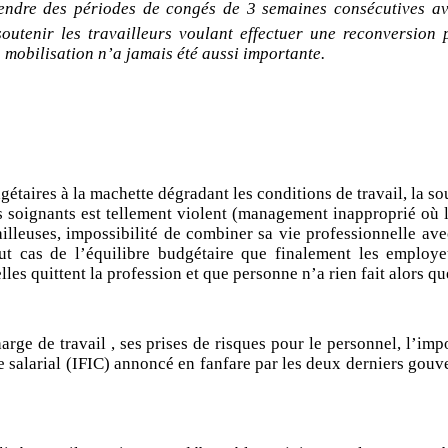
endre des périodes de congés de 3 semaines consécutives ave
utenir les travailleurs voulant effectuer une reconversion pr
 mobilisation n’a jamais été aussi importante.
taires à la machette dégradant les conditions de travail, la so
 soignants est tellement violent (management inapproprié où l
vailleuses, impossibilité de combiner sa vie professionnelle av
t cas de l’équilibre budgétaire que finalement les employeu
lles quittent la profession et que personne n’a rien fait alors 
arge de travail , ses prises de risques pour le personnel, l’imp
salarial (IFIC) annoncé en fanfare par les deux derniers gouve