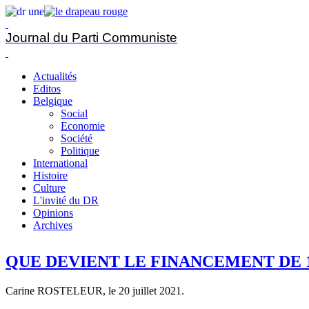
Journal du Parti Communiste
Actualités
Editos
Belgique
Social
Economie
Société
Politique
International
Histoire
Culture
L'invité du DR
Opinions
Archives
QUE DEVIENT LE FINANCEMENT DE 1
Carine ROSTELEUR, le
20 juillet 2021
.