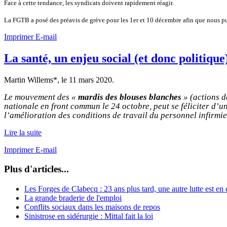
Face à cette tendance, les syndicats doivent rapidement réagir.
La FGTB a posé des préavis de grève pour les 1er et 10 décembre afin que nous pu
Imprimer
E-mail
La santé, un enjeu social (et donc politique
Martin Willems*, le
11 mars 2020
.
Le mouvement des «
mardis des blouses blanches
» (actions d
nationale en front commun le 24 octobre, peut se féliciter d’u
l’amélioration des conditions de travail du personnel infirmie
Lire la suite
Imprimer
E-mail
Plus d'articles...
Les Forges de Clabecq : 23 ans plus tard, une autre lutte est en
La grande braderie de l'emploi
Conflits sociaux dans les maisons de repos
Sinistrose en sidérurgie : Mittal fait la loi