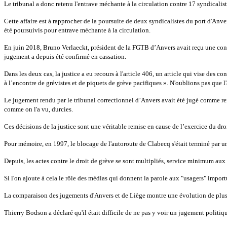
Le tribunal a donc retenu l'entrave méchante à la circulation contre 17 syndicalist
Cette affaire est à rapprocher de la poursuite de deux syndicalistes du port d'Anv
été poursuivis pour entrave méchante à la circulation.
En juin 2018, Bruno Verlaeckt, président de la FGTB d’Anvers avait reçu une cond
jugement a depuis été confirmé en cassation.
Dans les deux cas, la justice a eu recours à l'article 406, un article qui vise des c
à l’encontre de grévistes et de piquets de grève pacifiques ». N'oublions pas que l
Le jugement rendu par le tribunal correctionnel d’Anvers avait été jugé comme ren
comme on l'a vu, durcies.
Ces décisions de la justice sont une véritable remise en cause de l’exercice du dro
Pour mémoire, en 1997, le blocage de l'autoroute de Clabecq s'était terminé par un
Depuis, les actes contre le droit de grève se sont multipliés, service minimum aux
Si l'on ajoute à cela le rôle des médias qui donnent la parole aux "usagers" importu
La comparaison des jugements d'Anvers et de Liège montre une évolution de plus 
Thierry Bodson a déclaré qu'il était difficile de ne pas y voir un jugement politiq