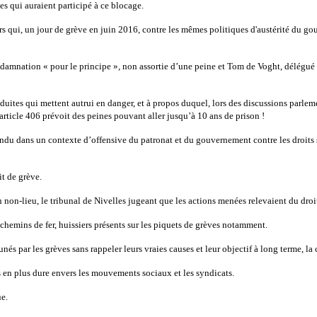
es qui auraient participé à ce blocage.
ers qui, un jour de grève en juin 2016, contre les mêmes politiques d'austérité du go
amnation « pour le principe », non assortie d’une peine et Tom de Voght, délégué 
onduites qui mettent autrui en danger, et à propos duquel, lors des discussions parleme
'article 406 prévoit des peines pouvant aller jusqu’à 10 ans de prison !
du dans un contexte d’offensive du patronat et du gouvernement contre les droits s
it de grève.
 non-lieu, le tribunal de Nivelles jugeant que les actions menées relevaient du droi
 chemins de fer, huissiers présents sur les piquets de grèves notamment.
nés par les grèves sans rappeler leurs vraies causes et leur objectif à long terme, l
en plus dure envers les mouvements sociaux et les syndicats.
ue.