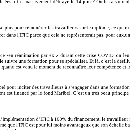
lisées a-t-il massivement débrayé le 14 juin ? On les a vu mob
e plus pour rémunérer les travailleurs sur le diplôme, ce qui exp
rer dans l'IFIC parce que cela ne représenterait pas, pour eux,u
ce -en réanimation par ex .- durant cette crise COVID, on le
 de suivre une formation pour se spécialiser. Et là, c’est la dési
s quand est venu le moment de reconnaître leur compétence et le
el pour inciter des travailleurs à s’engager dans une formation 
ent est financé par le fond Maribel. C’est un très beau princip
l’implémentation d’IFIC à 100% du financement, le travailleur 
time que l'IFIC est pour lui moins avantageux que son échelle bar