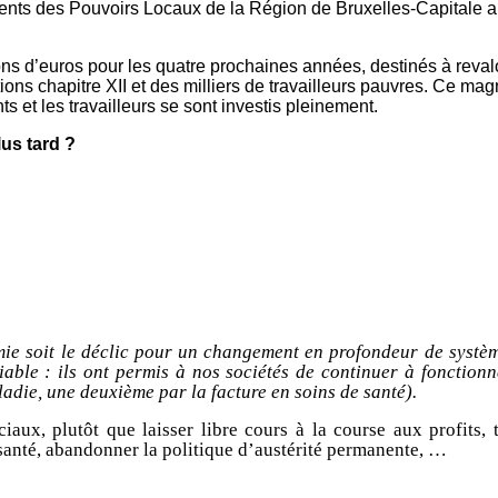
nts des Pouvoirs Locaux de la Région de Bruxelles-Capitale a eu
ions d’euros pour les quatre prochaines années, destinés à reva
 chapitre XII et des milliers de travailleurs pauvres
. Ce magn
s et les travailleurs se sont investis pleinement.
us tard ?
e soit le déclic pour un changement en profondeur de systèm
niable : ils ont permis à nos sociétés de continuer à fonctio
ladie, une deuxième par la facture en soins de santé).
iaux, plutôt que laisser libre cours à la course aux profits
 santé, abandonner la politique d’austérité permanente, …