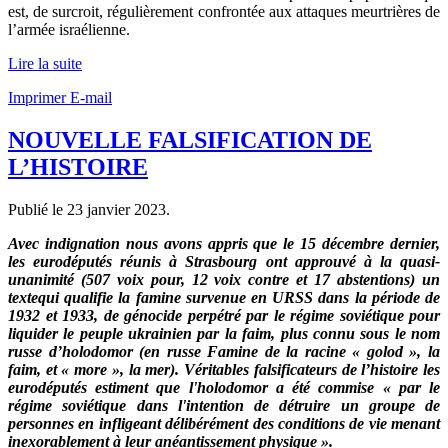
est, de surcroit, régulièrement confrontée aux attaques meurtrières de
l’armée israélienne.
Lire la suite
Imprimer
E-mail
NOUVELLE FALSIFICATION DE
L’HISTOIRE
Publié le
23 janvier 2023
.
Avec indignation nous avons appris que le 15 décembre dernier,
les eurodéputés
réunis à Strasbourg
ont approuvé
à la quasi-
unanimité (507 voix pour, 12 voix contre et 17 abstentions)
un
texte
qui qualifie la famine survenue en URSS dans la période de
1932 et 1933, de génocide perpétré par le régime soviétique pour
liquider le peuple ukrainien par la faim, plus connu sous le nom
russe d’holodomor (en russe Famine de la racine « golod », la
faim, et « more », la mer).
Véritables falsificateurs de l’histoire les
eurodéputés estiment que l'holodomor a été commise « par le
régime soviétique dans l'intention de détruire un groupe de
personnes en infligeant délibérément des conditions de vie menant
inexorablement à leur anéantissement physique ».