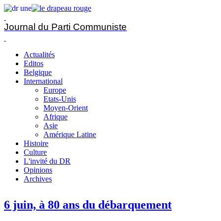
Journal du Parti Communiste
Actualités
Editos
Belgique
International
Europe
Etats-Unis
Moyen-Orient
Afrique
Asie
Amérique Latine
Histoire
Culture
L'invité du DR
Opinions
Archives
6 juin, à 80 ans du débarquement